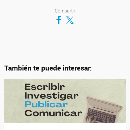
Compartir
Compartir en Facebook
Compartir en Twitter
También te puede interesar: