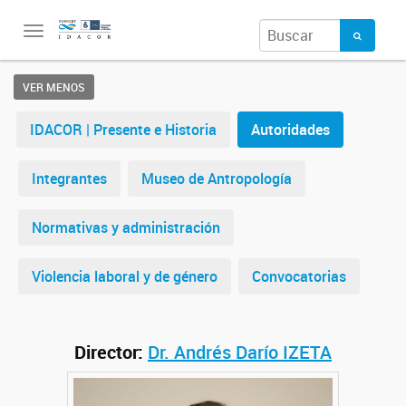
Toggle
navigation
VER MENOS
IDACOR | Presente e Historia
Autoridades
Integrantes
Museo de Antropología
Normativas y administración
Violencia laboral y de género
Convocatorias
Director:
Dr. Andrés Darío IZETA