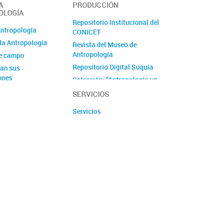
A
PRODUCCIÓN
OLOGÍA
Repositorio Institucional del
Antropología
CONICET
la Antropología
Revista del Museo de
Antropología
de campo
Repositorio Digital Suquía
an sus
ones
Colección: "Antropología un
viaje de ida"
SERVICIOS
Serie ''Antropología y
Servicios
Patrimonio''
Proyecto Culturas Interiores
Proyecto ImpaCT.AR en
Economía Popular - Córdoba
Producciones audiovisuales
y podcast