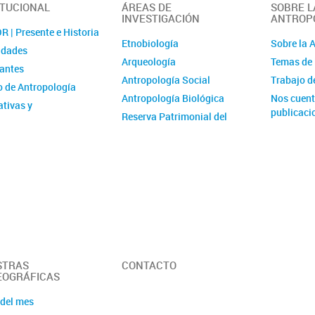
ITUCIONAL
ÁREAS DE
SOBRE L
INVESTIGACIÓN
ANTROP
 | Presente e Historia
Etnobiología
Sobre la 
idades
Arqueología
Temas de 
rantes
Antropología Social
Trabajo 
 de Antropología
Antropología Biológica
Nos cuent
tivas y
publicaci
Reserva Patrimonial del
istración
Museo de Antropología
cia laboral y de género
El Archivo del Museo de
catorias
Antropología
Área de Investigaciones
Museológicas
Proyectos Interáreas
STRAS
CONTACTO
OGRÁFICAS
 del mes