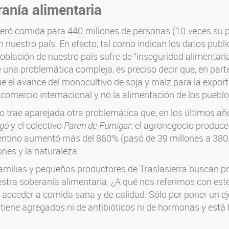
ranía alimentaria
neró comida para 440 millones de personas (10 veces su po
nuestro país. En efecto, tal como indican los datos publ
población de nuestro país sufre de “inseguridad alimentaria 
e una problemática compleja, es preciso decir que, en part
e el avance del monocultivo de soja y maíz para la export
 comercio internacional y no la alimentación de los pueblo
o trae aparejada otra problemática que, en los últimos a
ngó
y el colectivo
Paren de Fumigar
: el agronegocio produc
entino aumentó más del 860% (pasó de 39 millones a 3800
ones y la naturaleza.
familias y pequeños productores de Traslasierra buscan prod
tra soberanía alimentaria. ¿A qué nos referimos con est
 acceder a comida sana y de calidad. Sólo por poner un ej
 tiene agregados ni de antibióticos ni de hormonas y está