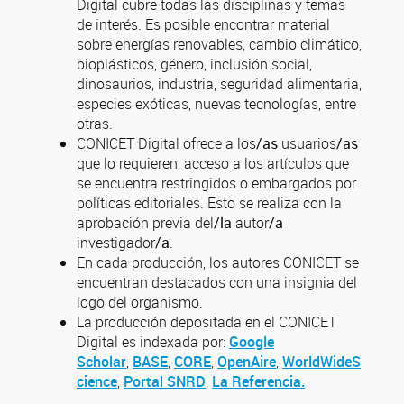
Digital cubre todas las disciplinas y temas
de interés. Es posible encontrar material
sobre energías renovables, cambio climático,
bioplásticos, género, inclusión social,
dinosaurios, industria, seguridad alimentaria,
especies exóticas, nuevas tecnologías, entre
otras.
CONICET Digital ofrece a los
/as
usuarios
/as
que lo requieren, acceso a los artículos que
se encuentra restringidos o embargados por
políticas editoriales. Esto se realiza con la
aprobación previa del
/la
autor
/a
investigador
/a
.
En cada producción, los autores CONICET se
encuentran destacados con una insignia del
logo del organismo.
La producción depositada en el CONICET
Digital es indexada por:
Google
Scholar
,
BASE
,
CORE
,
OpenAire
,
WorldWideS
cience
,
Portal SNRD
,
La Referencia.