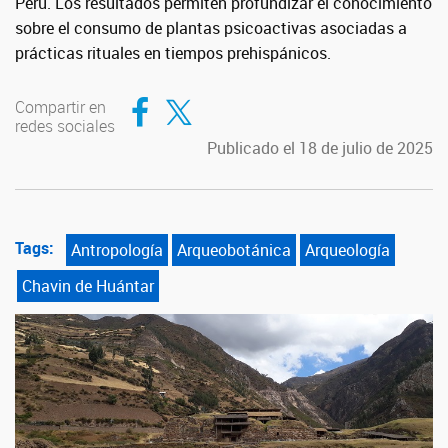
Perú. Los resultados permiten profundizar el conocimiento
sobre el consumo de plantas psicoactivas asociadas a
prácticas rituales en tiempos prehispánicos.
Compartir en Facebook
Compartir en Twitter
Compartir en
redes sociales
Publicado el 18 de julio de 2025
Tags:
Antropología
Arqueobotánica
Arqueología
Chavin de Huántar