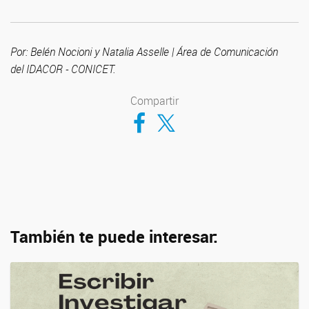
Por: Belén Nocioni y Natalia Asselle | Área de Comunicación
del IDACOR - CONICET.
Compartir
Compartir en Facebook
Compartir en Twitter
También te puede interesar: