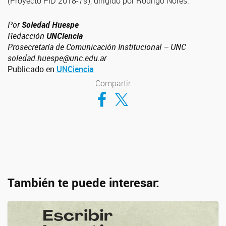
(Proyecto PID 2018-79), dirigido por Rodrigo Nores.
Por
Soledad Huespe
Redacción
UNCiencia
Prosecretaría de Comunicación Institucional – UNC
soledad.huespe@unc.edu.ar
Publicado en
UNCiencia
Compartir
Compartir en Facebook
Compartir en Twitter
También te puede interesar: