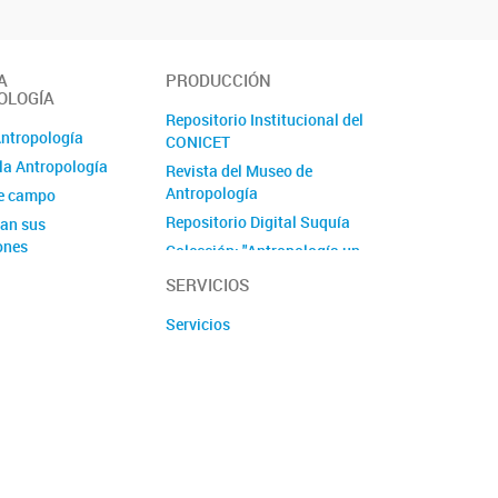
A
PRODUCCIÓN
OLOGÍA
Repositorio Institucional del
Antropología
CONICET
la Antropología
Revista del Museo de
Antropología
de campo
Repositorio Digital Suquía
an sus
ones
Colección: "Antropología un
viaje de ida"
SERVICIOS
Serie ''Antropología y
Servicios
Patrimonio''
Proyecto Culturas Interiores
Proyecto ImpaCT.AR en
Economía Popular - Córdoba
Producciones audiovisuales
y podcast