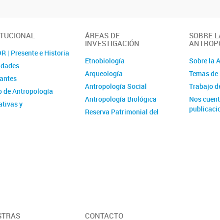
ITUCIONAL
ÁREAS DE
SOBRE L
INVESTIGACIÓN
ANTROP
 | Presente e Historia
Etnobiología
Sobre la 
idades
Arqueología
Temas de 
rantes
Antropología Social
Trabajo 
 de Antropología
Antropología Biológica
Nos cuent
tivas y
publicaci
Reserva Patrimonial del
istración
Museo de Antropología
cia laboral y de género
El Archivo del Museo de
catorias
Antropología
Área de Investigaciones
Museológicas
Proyectos Interáreas
STRAS
CONTACTO