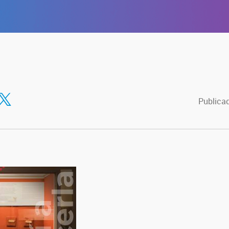
tir en Facebook
ompartir en Twitter
Publicad