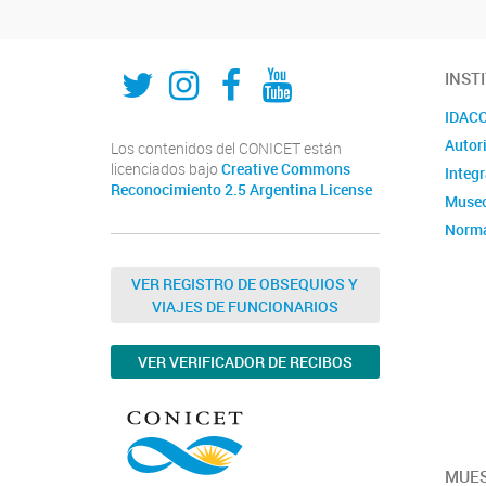
Twitter
Instagram
Fecebook
Youtube
INST
IDACOR
Autor
Los contenidos del CONICET están
licenciados bajo
Creative Commons
Integ
Reconocimiento 2.5 Argentina License
Museo
Norma
admin
Violen
VER REGISTRO DE OBSEQUIOS Y
VIAJES DE FUNCIONARIOS
Convo
VER VERIFICADOR DE RECIBOS
MUE