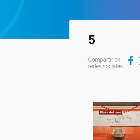
5
Compar
C
Compartir en
redes sociales