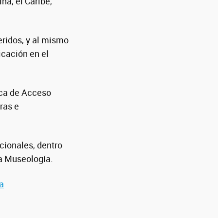
na, el Caribe,
eridos, y al mismo
icación en el
ica de Acceso
ras e
acionales, dentro
la Museología.
a