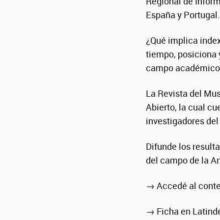
Regional de Inform
España y Portugal.
¿Qué implica index
tiempo, posiciona 
campo académico
La Revista del Mus
Abierto, la cual c
investigadores del
Difunde los result
del campo de la An
→ Accedé al cont
→ Ficha en Latind