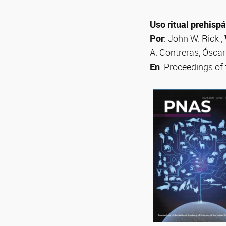
Uso ritual prehisp
Por
: John W. Rick
,
A. Contreras,
Ósca
En
: Proceedings of