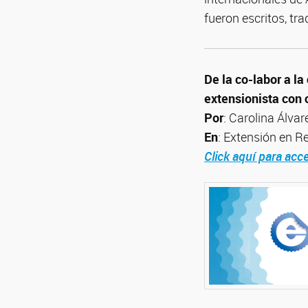
fueron escritos, tra
De la co-labor a l
extensionista con
Por
: Carolina Álvar
En
: Extensión en R
Click aquí para acc