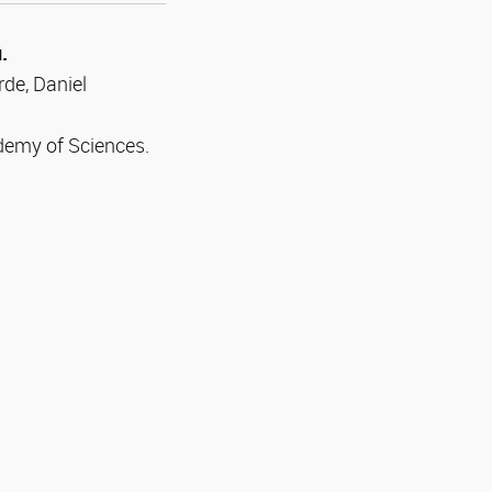
.
rde,
Daniel
demy of Sciences.