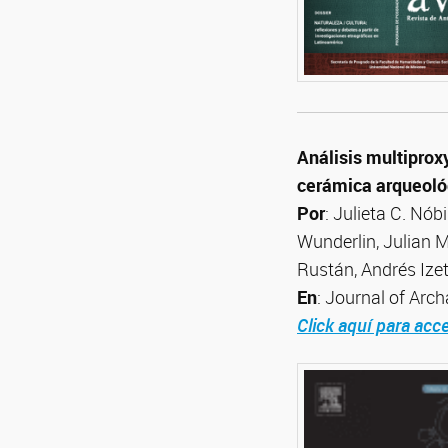
Análisis multiproxy
cerámica arqueológ
Por
: Julieta C. Nób
Wunderlin, Julian 
Rustán, Andrés Ize
En
: Journal of Arc
Click aquí para acce