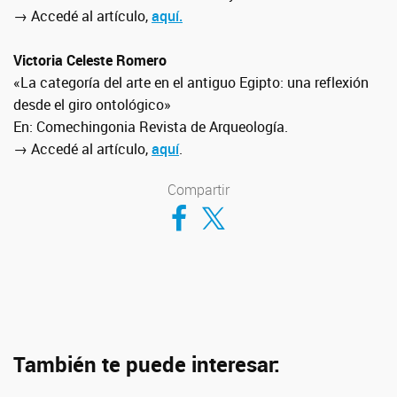
→ Accedé al artículo,
aquí.
Victoria Celeste Romero
«La categoría del arte en el antiguo Egipto: una reflexión
desde el giro ontológico»
En: Comechingonia Revista de Arqueología.
→ Accedé al artículo,
aquí
.
Compartir
Compartir en Facebook
Compartir en Twitter
También te puede interesar: