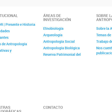
ITUCIONAL
ÁREAS DE
SOBRE L
INVESTIGACIÓN
ANTROP
 | Presente e Historia
Etnobiología
Sobre la 
idades
Arqueología
Temas de 
rantes
Antropología Social
Trabajo 
 de Antropología
Antropología Biológica
Nos cuent
tivas y
publicaci
Reserva Patrimonial del
istración
Museo de Antropología
cia laboral y de género
El Archivo del Museo de
catorias
Antropología
Área de Investigaciones
Museológicas
Proyectos Interáreas
STRAS
CONTACTO
OGRÁFICAS