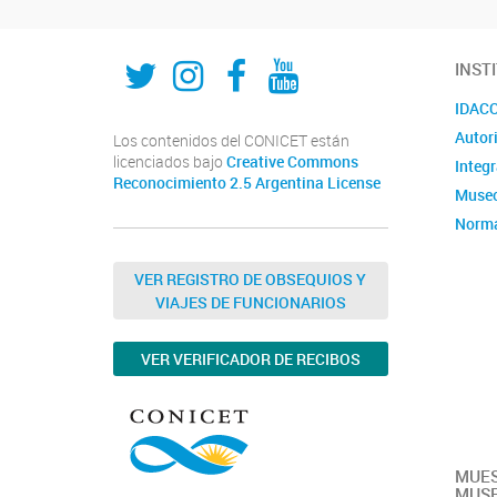
Twitter
Instagram
Fecebook
Youtube
INST
IDACOR
Autor
Los contenidos del CONICET están
licenciados bajo
Creative Commons
Integ
Reconocimiento 2.5 Argentina License
Museo
Norma
admin
Violen
VER REGISTRO DE OBSEQUIOS Y
VIAJES DE FUNCIONARIOS
Convo
VER VERIFICADOR DE RECIBOS
MUE
MUSE