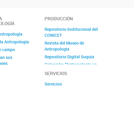
A
PRODUCCIÓN
OLOGÍA
Repositorio Institucional del
Antropología
CONICET
la Antropología
Revista del Museo de
Antropología
de campo
Repositorio Digital Suquía
an sus
ones
Colección: "Antropología un
viaje de ida"
SERVICIOS
Serie ''Antropología y
Servicios
Patrimonio''
Proyecto Culturas Interiores
Proyecto ImpaCT.AR en
Economía Popular - Córdoba
Producciones audiovisuales
y podcast