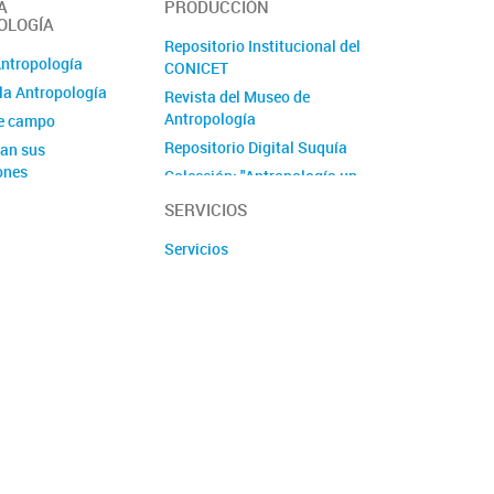
A
PRODUCCIÓN
OLOGÍA
Repositorio Institucional del
Antropología
CONICET
la Antropología
Revista del Museo de
Antropología
de campo
Repositorio Digital Suquía
an sus
ones
Colección: "Antropología un
viaje de ida"
SERVICIOS
Serie ''Antropología y
Servicios
Patrimonio''
Proyecto Culturas Interiores
Proyecto ImpaCT.AR en
Economía Popular - Córdoba
Producciones audiovisuales
y podcast