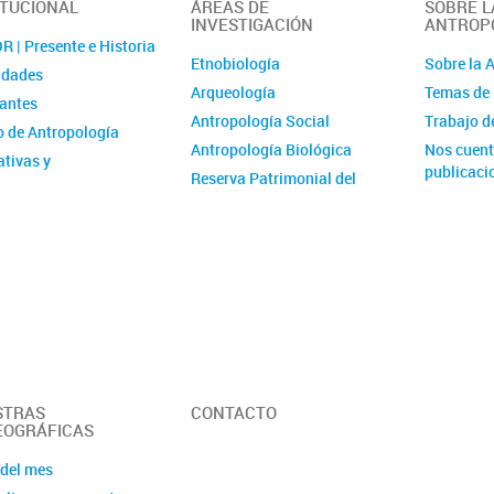
ITUCIONAL
ÁREAS DE
SOBRE L
INVESTIGACIÓN
ANTROP
 | Presente e Historia
Etnobiología
Sobre la 
idades
Arqueología
Temas de 
rantes
Antropología Social
Trabajo 
 de Antropología
Antropología Biológica
Nos cuent
tivas y
publicaci
Reserva Patrimonial del
istración
Museo de Antropología
cia laboral y de género
El Archivo del Museo de
catorias
Antropología
Área de Investigaciones
Museológicas
Proyectos Interáreas
STRAS
CONTACTO
OGRÁFICAS
 del mes