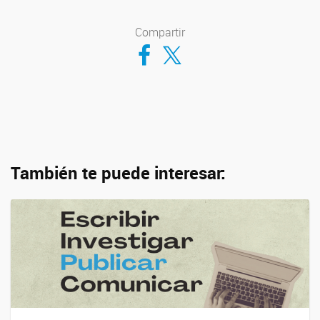
Compartir
Compartir en Facebook
Compartir en Twitter
También te puede interesar: