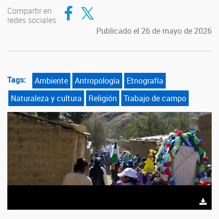
Compartir en Facebook
Compartir en Twitter
Compartir en
redes sociales
Publicado el 26 de mayo de 2026
Tags:
Ambiente
Antropología
Etnografía
Naturaleza y cultura
Religión
Trabajo de campo