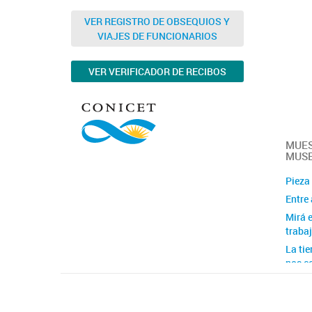
admin
Violen
VER REGISTRO DE OBSEQUIOS Y
VIAJES DE FUNCIONARIOS
Convo
VER VERIFICADOR DE RECIBOS
MUE
MUSE
Pieza
Entre 
Mirá e
trabaj
La tie
nos c
Histor
hueso
la cos