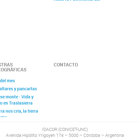
istración
Museo de Antropología
cia laboral y de género
El Archivo del Museo de
catorias
Antropología
Área de Investigaciones
Museológicas
Proyectos Interáreas
STRAS
CONTACTO
OGRÁFICAS
 del mes
altares y pancartas
se monte - Vida y
o en Traslasierra
rra nos cría, la tierra
ome
ias escritas en los
IDACOR (CONICET-UNC)
s. Los pobladores de
Avenida Hipólito Yrigoyen 174 – 5000 – Córdoba – Argentina
ta sur de la Laguna