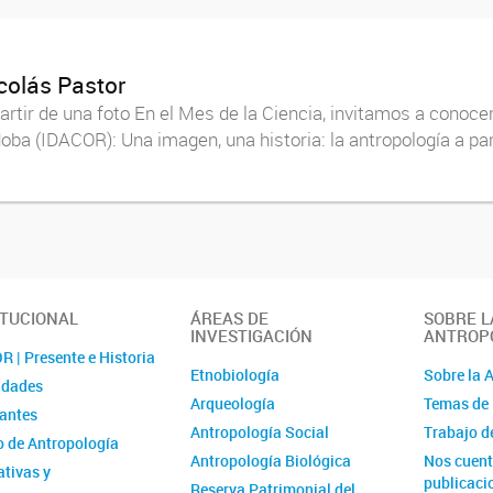
colás Pastor
partir de una foto En el Mes de la Ciencia, invitamos a cono
doba (IDACOR): Una imagen, una historia: la antropología a par
ITUCIONAL
ÁREAS DE
SOBRE L
INVESTIGACIÓN
ANTROP
 | Presente e Historia
Etnobiología
Sobre la 
idades
Arqueología
Temas de 
rantes
Antropología Social
Trabajo 
 de Antropología
Antropología Biológica
Nos cuent
tivas y
publicaci
Reserva Patrimonial del