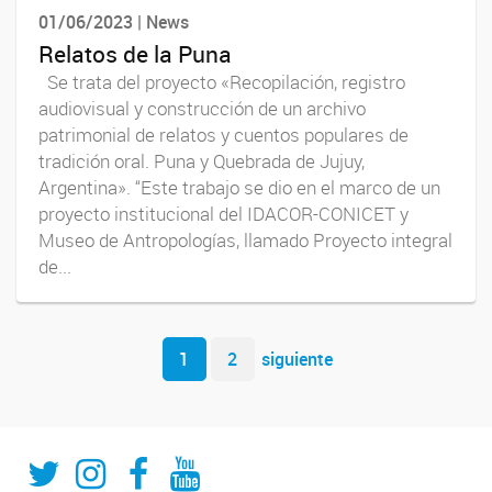
01/06/2023 | News
Relatos de la Puna
Se trata del proyecto «Recopilación, registro
audiovisual y construcción de un archivo
patrimonial de relatos y cuentos populares de
tradición oral. Puna y Quebrada de Jujuy,
Argentina». “Este trabajo se dio en el marco de un
proyecto institucional del IDACOR-CONICET y
Museo de Antropologías, llamado Proyecto integral
de...
Navegador de artículos
1
2
siguiente
Twitter
Instagram
Fecebook
Youtube