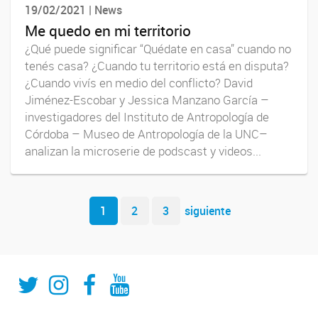
19/02/2021 | News
Me quedo en mi territorio
¿Qué puede significar “Quédate en casa” cuando no
tenés casa? ¿Cuando tu territorio está en disputa?
¿Cuando vivís en medio del conflicto? David
Jiménez-Escobar y Jessica Manzano García –
investigadores del Instituto de Antropología de
Córdoba – Museo de Antropología de la UNC–
analizan la microserie de podscast y videos...
Navegador de artículos
1
2
3
siguiente
Twitter
Instagram
Fecebook
Youtube