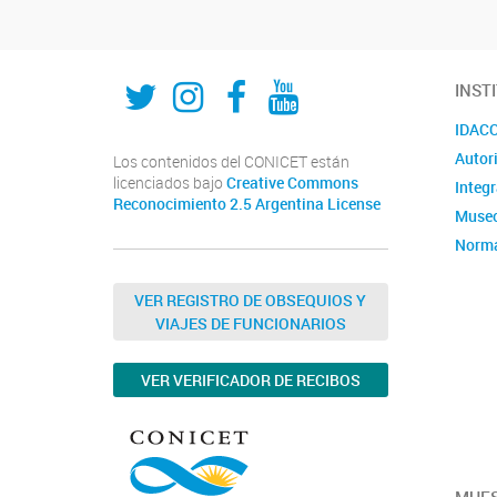
Twitter
Instagram
Fecebook
Youtube
INST
IDACOR
Autor
Los contenidos del CONICET están
licenciados bajo
Creative Commons
Integ
Reconocimiento 2.5 Argentina License
Museo
Norma
admin
Violen
VER REGISTRO DE OBSEQUIOS Y
VIAJES DE FUNCIONARIOS
Convo
VER VERIFICADOR DE RECIBOS