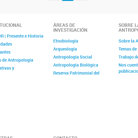
ITUCIONAL
ÁREAS DE
SOBRE L
INVESTIGACIÓN
ANTROP
 | Presente e Historia
Etnobiología
Sobre la 
idades
Arqueología
Temas de 
rantes
Antropología Social
Trabajo 
 de Antropología
Antropología Biológica
Nos cuent
tivas y
publicaci
Reserva Patrimonial del
istración
Museo de Antropología
cia laboral y de género
El Archivo del Museo de
catorias
Antropología
Área de Investigaciones
Museológicas
Proyectos Interáreas