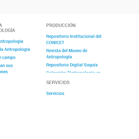
A
PRODUCCIÓN
OLOGÍA
Repositorio Institucional del
Antropología
CONICET
la Antropología
Revista del Museo de
Antropología
de campo
Repositorio Digital Suquía
an sus
ones
Colección: "Antropología un
viaje de ida"
SERVICIOS
Serie ''Antropología y
Servicios
Patrimonio''
Proyecto Culturas Interiores
Proyecto ImpaCT.AR en
Economía Popular - Córdoba
Producciones audiovisuales
y podcast