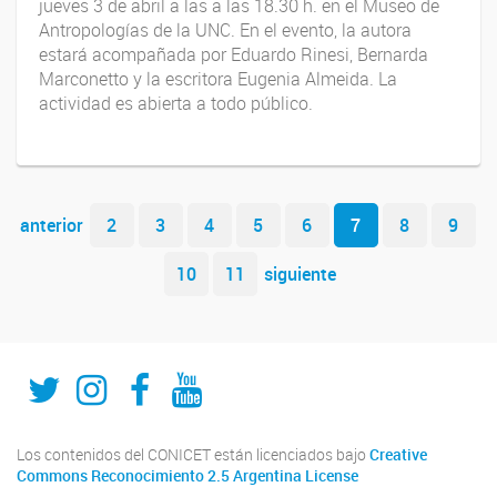
jueves 3 de abril a las a las 18.30 h. en el Museo de
Antropologías de la UNC. En el evento, la autora
estará acompañada por Eduardo Rinesi, Bernarda
Marconetto y la escritora Eugenia Almeida. La
actividad es abierta a todo público.
Navegador de artículos
anterior
2
3
4
5
6
7
8
9
10
11
siguiente
Twitter
Instagram
Fecebook
Youtube
Los contenidos del CONICET están licenciados bajo
Creative
Commons Reconocimiento 2.5 Argentina License